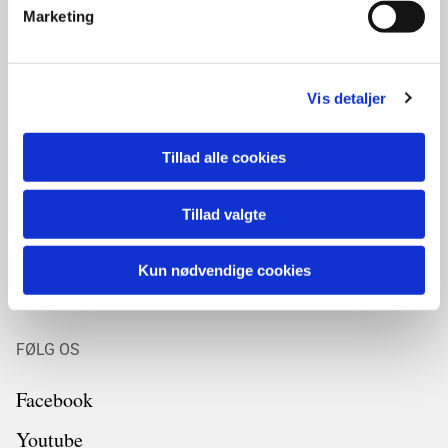
Marketing
Kalender
Vis detaljer
Gudstjenester
Syng solen ned
Tillad alle cookies
Læsø synger
Tillad valgte
Gudstjeneste på plejehjemmet
Kun nødvendige cookies
Koncerter
FØLG OS
Facebook
Youtube