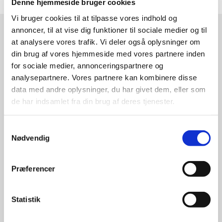
Denne hjemmeside bruger cookies
Vi bruger cookies til at tilpasse vores indhold og
annoncer, til at vise dig funktioner til sociale medier og til
at analysere vores trafik. Vi deler også oplysninger om
Læsø Kirker
din brug af vores hjemmeside med vores partnere inden
for sociale medier, annonceringspartnere og
Kærmindevej 3 Byrum
analysepartnere. Vores partnere kan kombinere disse
9940 Læsø
data med andre oplysninger, du har givet dem, eller som
Mobil:
21 49 10 01
de har indsamlet fra din brug af deres tjenester.
Email: evb@km.dk
Samtykkevalg
Kirkerne
Nødvendig
Østerby Kirke
Præferencer
Vesterø Kirke
Byrum Kirke
Statistik
Kirkegårdsvedtægter