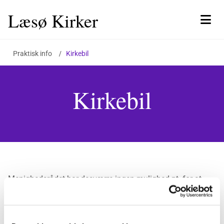
Læsø Kirker
Praktisk info
/
Kirkebil
Kirkebil
Menighedsrådet har desværre ingen mulighed pt. for at
stille taxa-ordning til rådighed. Privat samkørsel tilrådes.