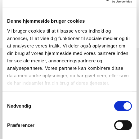
Læsø Døgnpleje, har eksisteret siden juli 2018.
Der er pt. 13 vågere, hvoraf enkelte stadig er på
arbejdsmarkedet. Alle bidrager med et stort engagement.
Denne hjemmeside bruger cookies
Vi bruger cookies til at tilpasse vores indhold og
annoncer, til at vise dig funktioner til sociale medier og til
at analysere vores trafik. Vi deler også oplysninger om
din brug af vores hjemmeside med vores partnere inden
for sociale medier, annonceringspartnere og
Læsø Kirker
analysepartnere. Vores partnere kan kombinere disse
data med andre oplysninger, du har givet dem, eller som
de har indsamlet fra din brug af deres tjenester.
Kærmindevej 3 Byrum
9940 Læsø
Samtykkevalg
Mobil:
21 49 10 01
Email: evb@km.dk
Nødvendig
Kirkerne
Præferencer