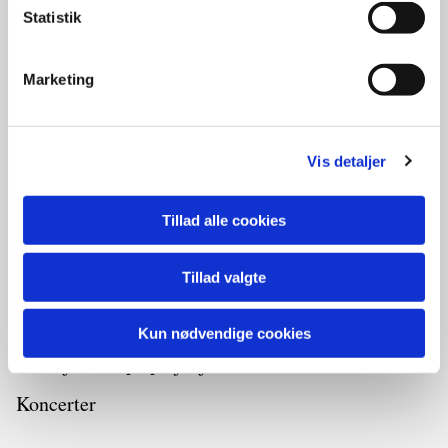
Østerby Kirke
Statistik
Vesterø Kirke
Byrum Kirke
Marketing
Kirkegårdsvedtægter
Vis detaljer
Kalender
Tillad alle cookies
Gudstjenester
Tillad valgte
Syng solen ned
Læsø synger
Kun nødvendige cookies
Gudstjeneste på plejehjemmet
Koncerter