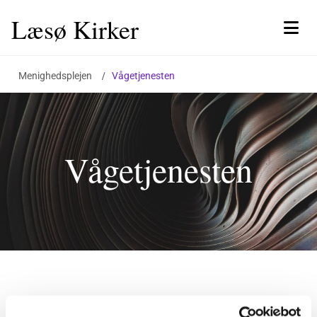
Læsø Kirker
Menighedsplejen
/
Vågetjenesten
Vågetjenesten
Læsø Vågetjeneste under Menighedsplejen og tilknyttet