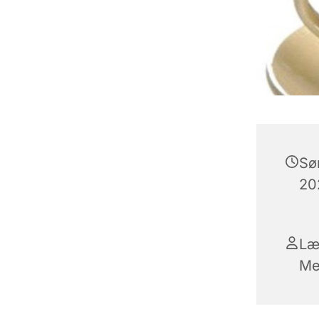
Sø
202
Læ
Me