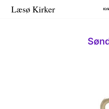
Læsø Kirker
Kir
Sønd