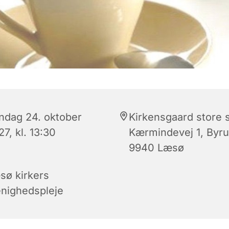
ndag 24. oktober
Kirkensgaard store s
7, kl. 13:30
Kærmindevej 1, Byr
9940 Læsø
sø kirkers
nighedspleje