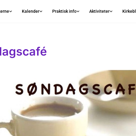
kerne
Kalender
Praktisk info
Aktiviteter
Kirkeb
agscafé