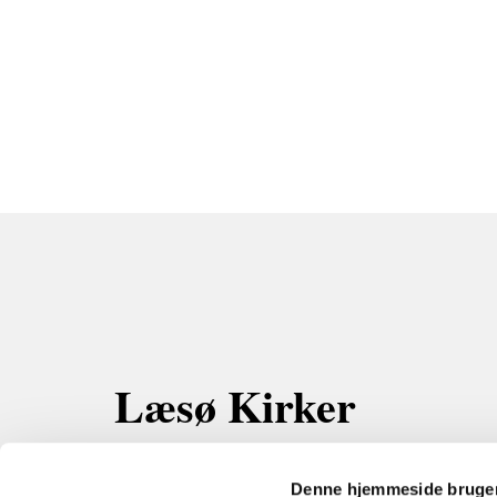
Læsø Kirker
Kærmindevej 3 Byrum
9940 Læsø
Denne hjemmeside bruger