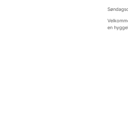
Søndagsca
Velkommen
en hyggel