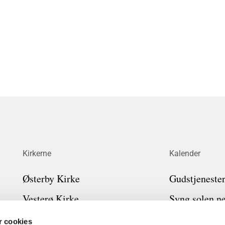
Kirkerne
Kalender
Østerby Kirke
Gudstjeneste
Vesterø Kirke
Syng solen n
Byrum Kirke
Læsø synger
 cookies