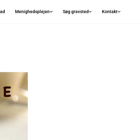
lad
Menighedsplejen
Søg gravsted
Kontakt