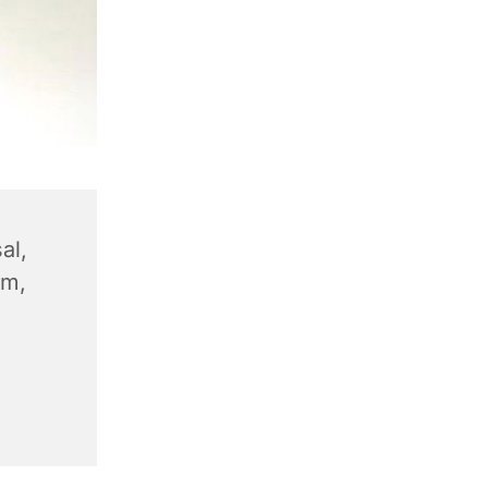
al,
um,