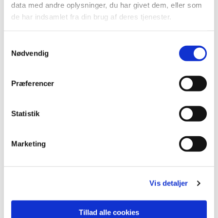
Du vil måske også kunne
data med andre oplysninger, du har givet dem, eller som
de har indsamlet fra din brug af deres tjenester.
lide...
Samtykkevalg
Nødvendig
Præferencer
Statistik
Marketing
Vis detaljer
Tillad alle cookies