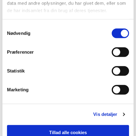
Du vil måske også kunne
data med andre oplysninger, du har givet dem, eller som
de har indsamlet fra din brug af deres tjenester.
lide...
Samtykkevalg
Nødvendig
Præferencer
Statistik
Marketing
Vis detaljer
Tillad alle cookies