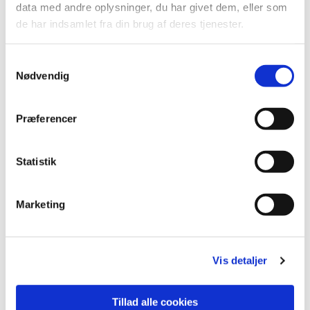
Du vil måske også kunne
data med andre oplysninger, du har givet dem, eller som
de har indsamlet fra din brug af deres tjenester.
lide...
Samtykkevalg
Nødvendig
Præferencer
Statistik
Marketing
Vis detaljer
Tillad alle cookies