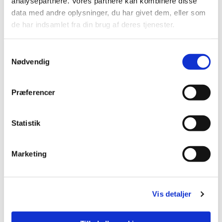
analysepartnere. Vores partnere kan kombinere disse
data med andre oplysninger, du har givet dem, eller som
Du vil måske også kunne
de har indsamlet fra din brug af deres tjenester.
lide...
Samtykkevalg
Nødvendig
Præferencer
Statistik
Marketing
Vis detaljer