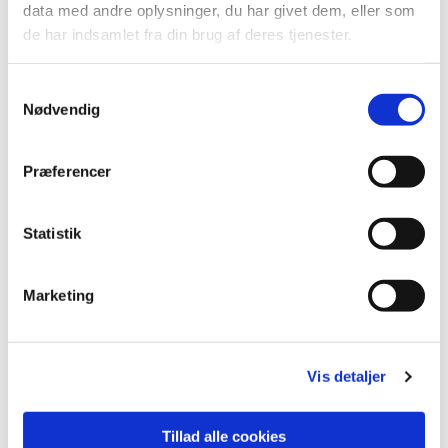
Du vil måske også kunne
data med andre oplysninger, du har givet dem, eller som
de har indsamlet fra din brug af deres tjenester.
lide...
Samtykkevalg
Nødvendig
Præferencer
Statistik
Marketing
Vis detaljer
Tillad alle cookies