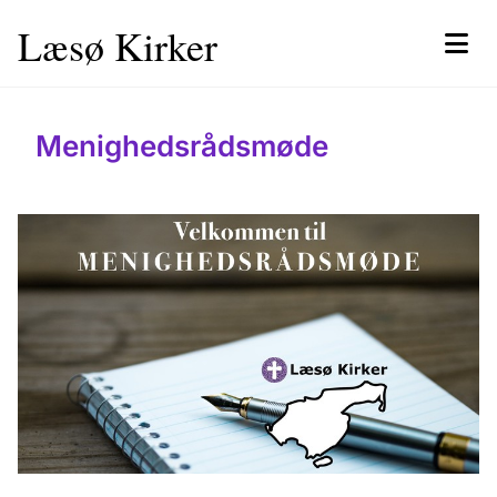
Læsø Kirker
Menighedsrådsmøde