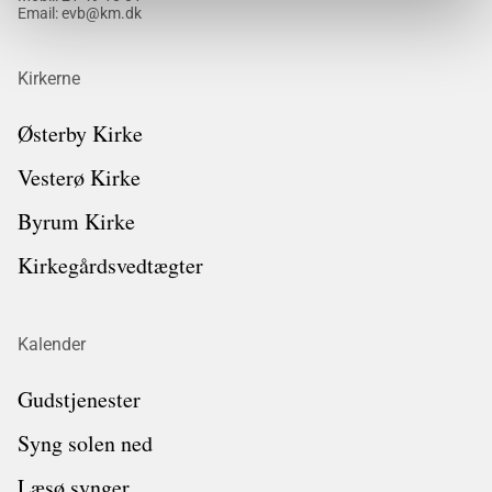
Email: evb@km.dk
Kirkerne
Østerby Kirke
Vesterø Kirke
Byrum Kirke
Kirkegårdsvedtægter
Kalender
Gudstjenester
Syng solen ned
Læsø synger