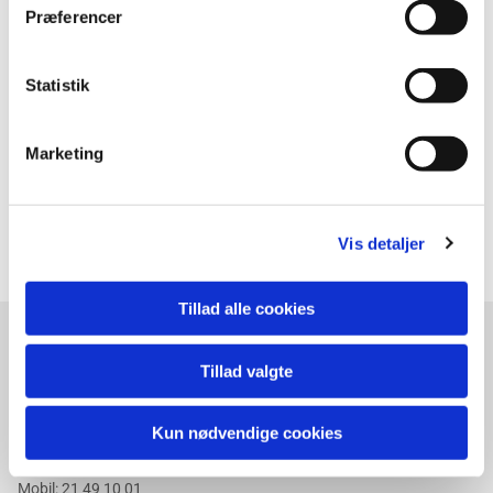
Præferencer
Statistik
Marketing
Vis detaljer
Tillad alle cookies
Tillad valgte
Læsø Kirker
Kun nødvendige cookies
Kærmindevej 3 Byrum
9940 Læsø
Mobil:
21 49 10 01