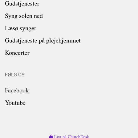
Gudstjenester
Syng solen ned
Læsø synger
Gudstjeneste på plejehjemmet
Koncerter
FØLG OS
Facebook
Youtube
Log på ChurchDesk