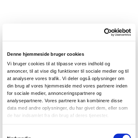
Denne hjemmeside bruger cookies
Vi bruger cookies til at tilpasse vores indhold og
annoncer, til at vise dig funktioner til sociale medier og til
Du vil måske også kunne
at analysere vores trafik. Vi deler også oplysninger om
lide...
din brug af vores hjemmeside med vores partnere inden
for sociale medier, annonceringspartnere og
analysepartnere. Vores partnere kan kombinere disse
data med andre oplysninger, du har givet dem, eller som
de har indsamlet fra din brug af deres tjenester.
Samtykkevalg