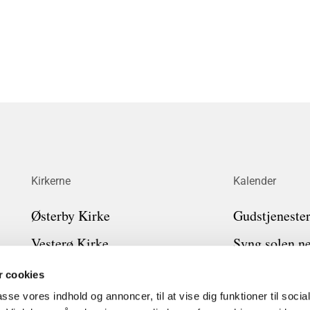
Kirkerne
Kalender
Østerby Kirke
Gudstjeneste
Vesterø Kirke
Syng solen n
Byrum Kirke
Læsø synger
 cookies
Kirkegårdsvedtægter
Gudstjeneste
passe vores indhold og annoncer, til at vise dig funktioner til soci