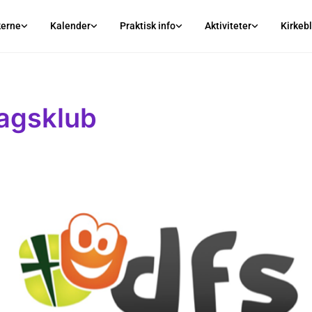
kerne
Kalender
Praktisk info
Aktiviteter
Kirkeb
agsklub