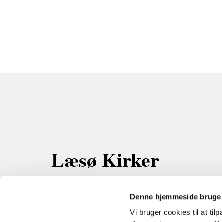
Læsø Kirker
Kærmindevej 3 Byrum
9940 Læsø
Denne hjemmeside bruger
Mobil:
21 49 10 01
Vi bruger cookies til at til
Email: evb@km.dk