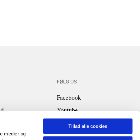
FØLG OS
r
Facebook
ed
Youtube
Tillad alle cookies
 på plejehjemmet
ale medier og