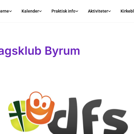
kerne
Kalender
Praktisk info
Aktiviteter
Kirkeb
agsklub Byrum