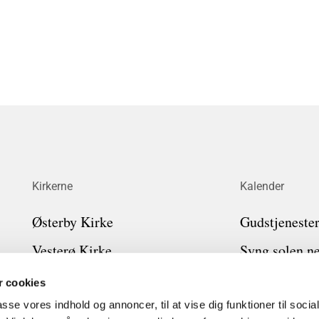
Kirkerne
Kalender
Østerby Kirke
Gudstjeneste
Vesterø Kirke
Syng solen n
Byrum Kirke
Læsø synger
 cookies
Kirkegårdsvedtægter
Gudstjeneste
passe vores indhold og annoncer, til at vise dig funktioner til soci