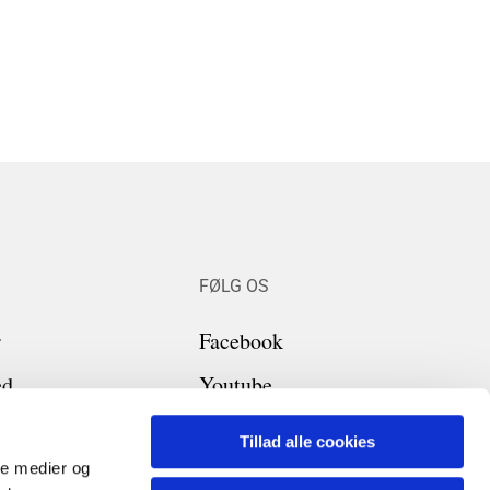
FØLG OS
r
Facebook
ed
Youtube
Tillad alle cookies
 på plejehjemmet
ale medier og