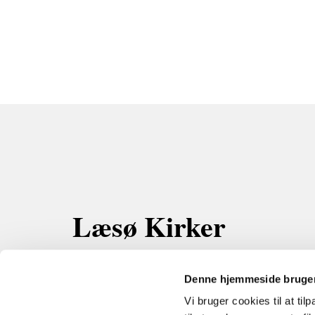
Læsø Kirker
Kærmindevej 3 Byrum
9940 Læsø
Denne hjemmeside bruger
Mobil:
21 49 10 01
Vi bruger cookies til at til
Email: evb@km.dk