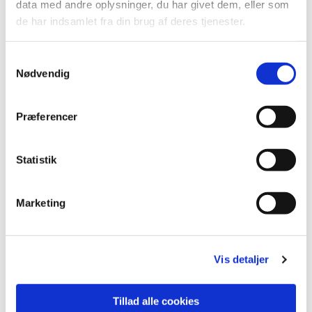
Du vil måske også kunne
data med andre oplysninger, du har givet dem, eller som
lide...
de har indsamlet fra din brug af deres tjenester.
Samtykkevalg
Nødvendig
Præferencer
Statistik
Marketing
Vis detaljer
Tillad alle cookies